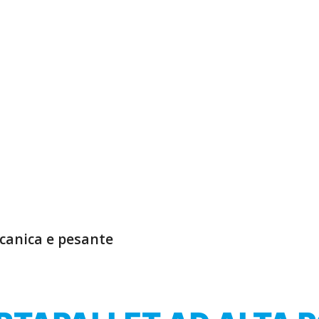
temi di stoccaggio
durare nel tempo.
onalizzabili per gestire
ficiente e conforme alle
ccanica e pesante