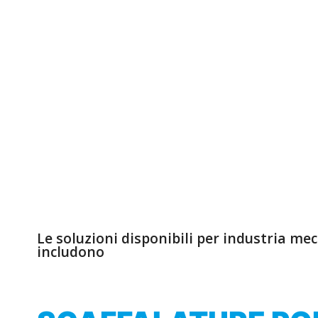
e sicuri, è fondamentale disporre di sis
affidabili, certificati e progettati per 
Metalsistem Lombardia offre soluzioni robuste e pers
materiali, semilavorati e prodotti finiti in maniera ef
normative.
Le soluzioni disponibili per industria me
includono