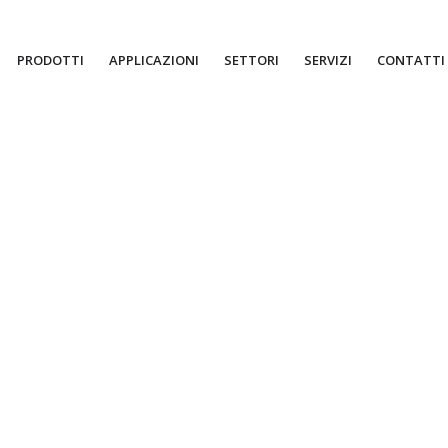
PRODOTTI
APPLICAZIONI
SETTORI
SERVIZI
CONTATTI
nica e
ni pesanti, dove le
evono rimanere costanti