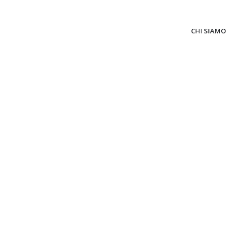
CHI SIAMO
Industria mecca
pesante
Nel settore meccanico e nelle lavorazio
sollecitazioni sono elevate e i flussi d