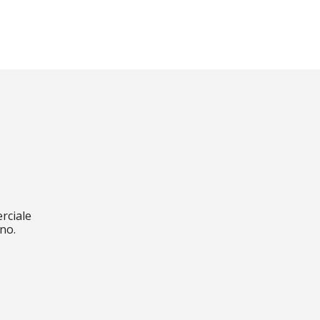
rciale
no.