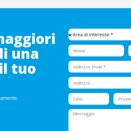
maggiori
di una
il tuo
idamente.