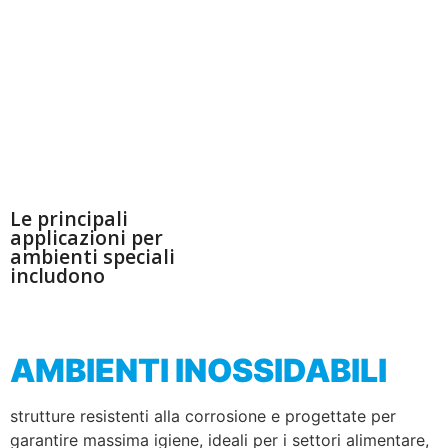
ad ambienti speciali,
progettate per garantire
sicurezza, durabilità e
prestazioni costanti anche
in presenza di vincoli
normativi stringenti o
condizioni operative
estreme.
Le principali
applicazioni per
ambienti speciali
includono
AMBIENTI INOSSIDABILI
strutture resistenti alla corrosione e progettate per
garantire massima igiene, ideali per i settori alimentare,