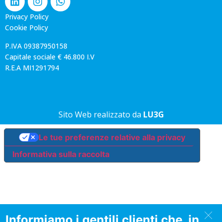
Privacy Policy
Cookie Policy
P.IVA 09387950158
Capitale sociale € 46.800 I.V
R.E.A MI1291794
Sito Web realizzato da
LU3G
Le tue preferenze relative alla privacy
Informativa sulla raccolta
Informiamo i gentili clienti che, in